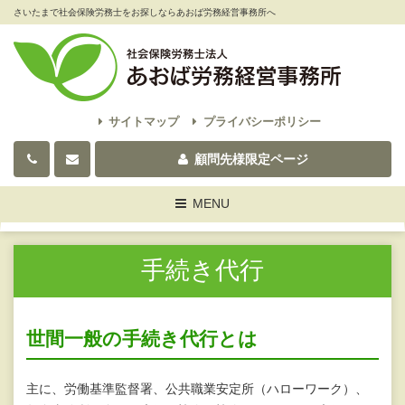
さいたまで社会保険労務士をお探しならあおば労務経営事務所へ
サイトマップ
プライバシーポリシー
顧問先様限定ページ
Toggle
MENU
navigation
手続き代行
世間一般の手続き代行とは
主に、労働基準監督署、公共職業安定所（ハローワーク）、