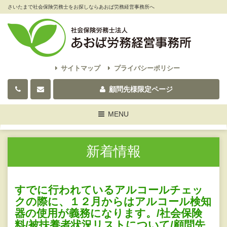
さいたまで社会保険労務士をお探しならあおば労務経営事務所へ
サイトマップ
プライバシーポリシー
顧問先様限定ページ
Toggle
MENU
navigation
新着情報
すでに行われているアルコールチェッ
クの際に、１２月からはアルコール検知
器の使用が義務になります。/社会保険
料/被扶養者状況リストについて/顧問先